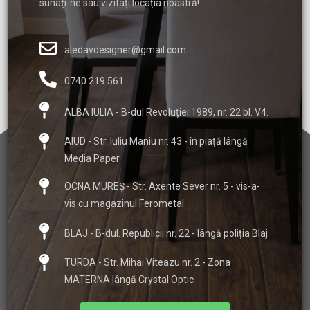
sunați-ne sau vizitați locația noastră!
aledavdesigner@gmail.com
0740 219 561
ALBA IULIA - B-dul Revoluției 1989, nr. 22 bl. V4.
AIUD - Str. Iuliu Maniu nr. 43 - în piață lângă
Media Paper
OCNA MUREȘ - Str. Axente Sever nr. 5 - vis-a-
vis cu magazinul Ferometal
BLAJ - B-dul. Republicii nr. 22 - lângă poliția Blaj
TURDA - Str. Mihai Viteazu nr. 2 - Zona
MATERNA lângă Crystal Optic