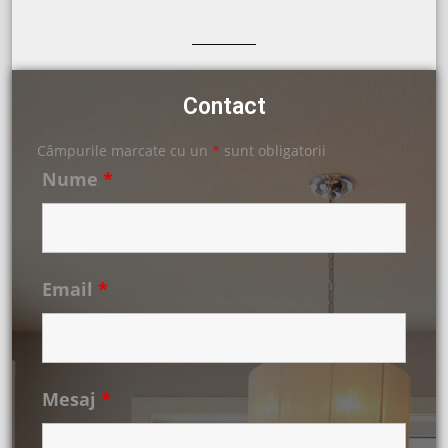
Contact
Câmpurile marcate cu un
*
sunt obligatorii
Nume
*
Email
*
Mesaj
*